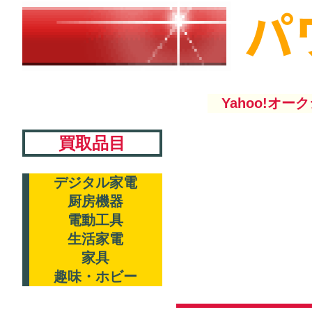
Yahoo!オーク
買取品目
デジタル家電
厨房機器
電動工具
生活家電
家具
趣味・ホビー