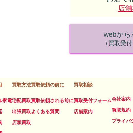
店舗
webか
（買取受付
目
買取方法
買取依頼の前に
買取相談
会社案内
ル家電
宅配買取
買取依頼される前に
買取受付フォーム
買取規約
器
出張買取
よくある質問
店舗案内
プライバ
具
店頭買取