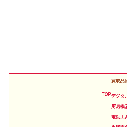
買取品
TOP
デジタ
厨房機
電動工